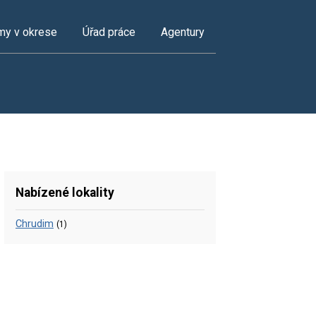
my v okrese
Úřad práce
Agentury
Nabízené lokality
Chrudim
(1)