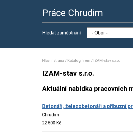
Práce Chrudim
Hledat zaměstnání
Hlavní strana
/
Katalog firem
/
IZAM-stav s.r.o.
IZAM-stav s.r.o.
Aktuální nabídka pracovních m
Betonáři, železobetonáři a příbuzní p
Chrudim
22 500 Kč