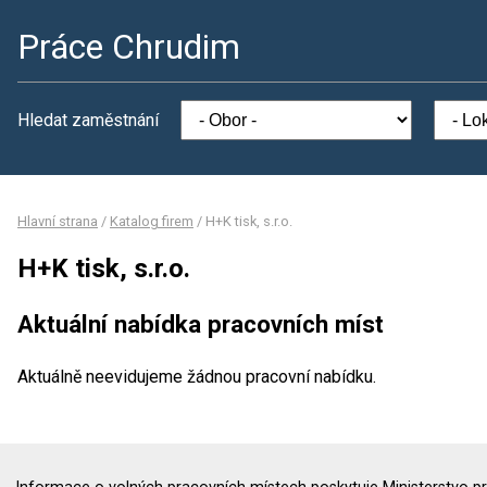
Práce Chrudim
Hledat zaměstnání
Hlavní strana
/
Katalog firem
/
H+K tisk, s.r.o.
H+K tisk, s.r.o.
Aktuální nabídka pracovních míst
Aktuálně neevidujeme žádnou pracovní nabídku.