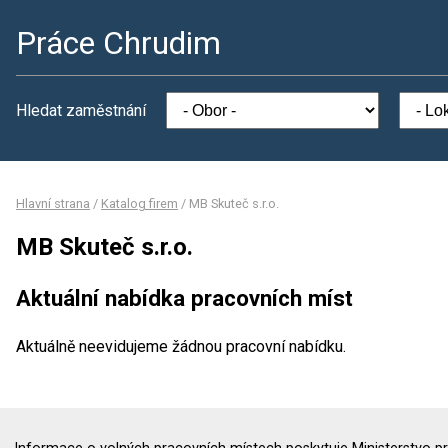
Práce Chrudim
Hledat zaměstnání
Hlavní strana
/
Katalog firem
/
MB Skuteč s.r.o.
MB Skuteč s.r.o.
Aktuální nabídka pracovních míst
Aktuálně neevidujeme žádnou pracovní nabídku.