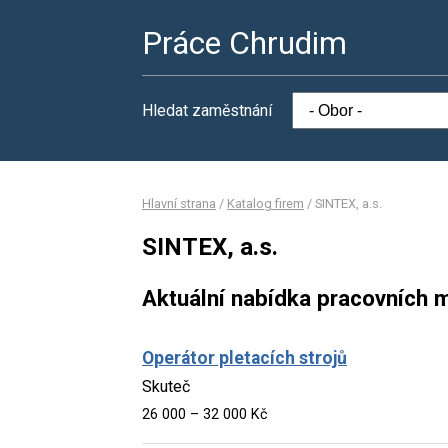
Práce Chrudim
Hledat zaměstnání
Hlavní strana
/
Katalog firem
/
SINTEX, a.s.
SINTEX, a.s.
Aktuální nabídka pracovních m
Operátor pletacích strojů
Skuteč
26 000 – 32 000 Kč