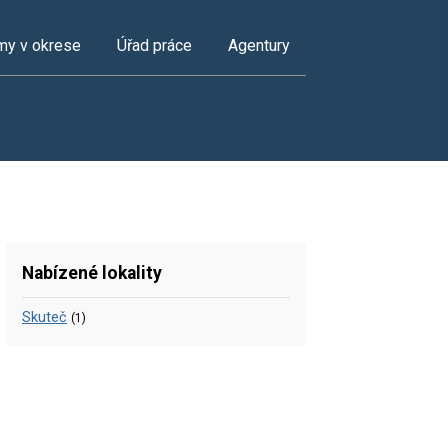
my v okrese
Úřad práce
Agentury
Nabízené lokality
Skuteč
(1)