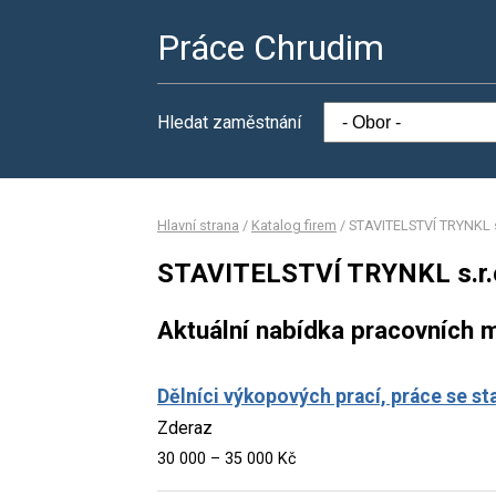
Práce Chrudim
Hledat zaměstnání
Hlavní strana
/
Katalog firem
/
STAVITELSTVÍ TRYNKL s
STAVITELSTVÍ TRYNKL s.r.
Aktuální nabídka pracovních m
Dělníci výkopových prací, práce se st
Zderaz
30 000 – 35 000 Kč