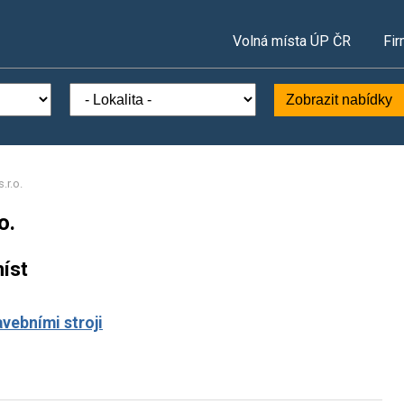
Volná místa ÚP ČR
Fir
Zobrazit nabídky
.r.o.
o.
íst
avebními stroji