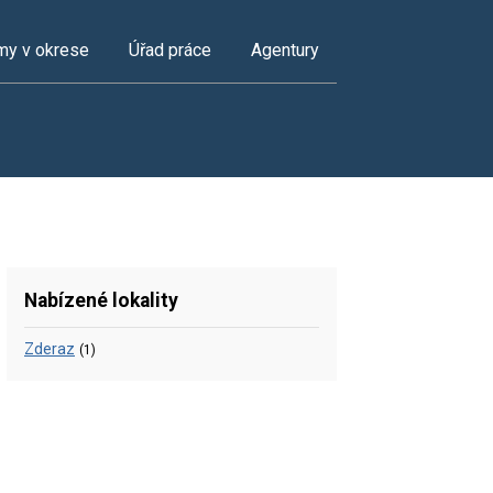
my v okrese
Úřad práce
Agentury
Nabízené lokality
Zderaz
(1)