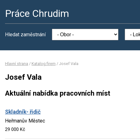
Práce Chrudim
Hledat zaměstnání
Hlavní strana
/
Katalog firem
/
Josef Vala
Josef Vala
Aktuální nabídka pracovních míst
Skladník- řidič
Heřmanův Městec
29 000 Kč