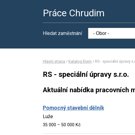
Práce Chrudim
Hledat zaměstnání
Hlavní strana
/
Katalog firem
/
RS - speciální úpravy s.r
RS - speciální úpravy s.r.o.
Aktuální nabídka pracovních m
Pomocný stavební dělník
Luže
35 000 – 50 000 Kč