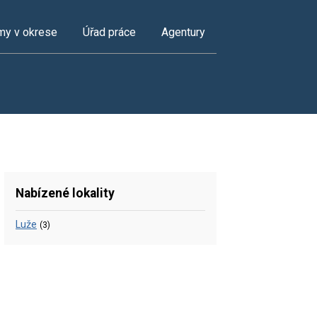
my v okrese
Úřad práce
Agentury
Nabízené lokality
Luže
(3)