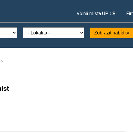
Volná místa ÚP ČR
Fir
Zobrazit nabídky
.o.
íst