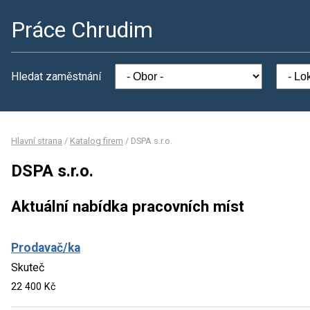
Práce Chrudim
Hledat zaměstnání
Hlavní strana
/
Katalog firem
/
DSPA s.r.o.
DSPA s.r.o.
Aktuální nabídka pracovních míst
Prodavač/ka
Skuteč
22 400 Kč