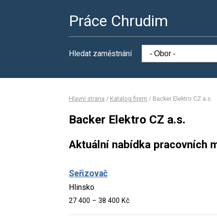
Práce Chrudim
Hledat zaměstnání
Hlavní strana
/
Katalog firem
/
Backer Elektro CZ a.s.
Backer Elektro CZ a.s.
Aktuální nabídka pracovních m
Seřizovač
Hlinsko
27 400 – 38 400 Kč