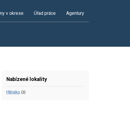
my v okrese
Úřad práce
Agentury
Nabízené lokality
Hlinsko
(2)