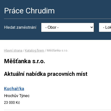
Práce Chrudim
Hledat zaměstnání
Hlavní strana
/
Katalog firem
/
Měšťanka s.r.o.
Měšťanka s.r.o.
Aktuální nabídka pracovních míst
Kuchař/ka
Hrochův Týnec
23 000 Kč