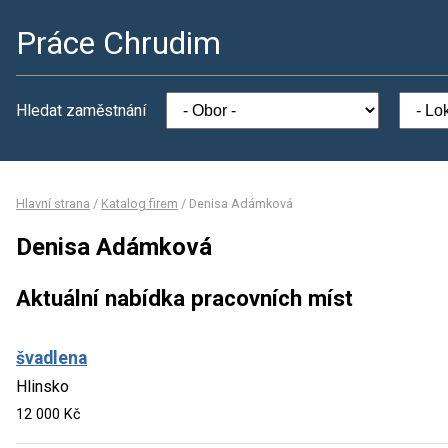
Práce Chrudim
Hledat zaměstnání
Hlavní strana
/
Katalog firem
/
Denisa Adámková
Denisa Adámková
Aktuální nabídka pracovních míst
švadlena
Hlinsko
12 000 Kč