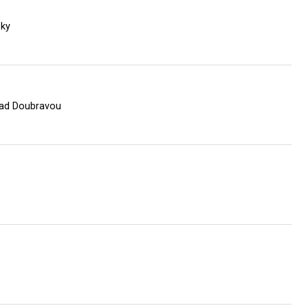
čky
nad Doubravou