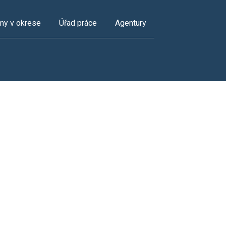
my v okrese
Úřad práce
Agentury