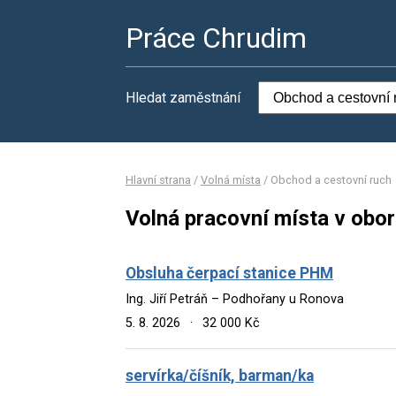
Práce Chrudim
Hledat zaměstnání
Hlavní strana
/
Volná místa
/
Obchod a cestovní ruch
Volná pracovní místa v obo
Obsluha čerpací stanice PHM
Ing. Jiří Petráň – Podhořany u Ronova
5. 8. 2026
·
32 000 Kč
servírka/číšník, barman/ka