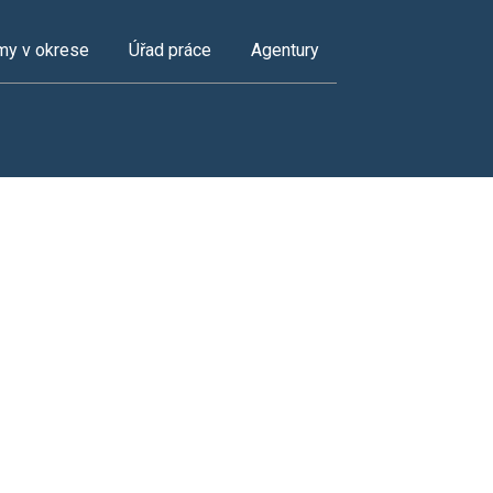
my v okrese
Úřad práce
Agentury