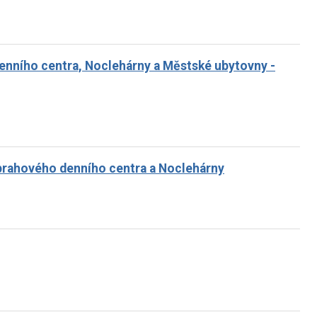
nního centra, Noclehárny a Městské ubytovny -
prahového denního centra a Noclehárny