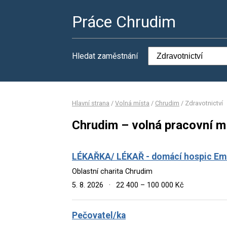
Práce Chrudim
Hledat zaměstnání
Hlavní strana
/
Volná místa
/
Chrudim
/
Zdravotnictví
Chrudim – volná pracovní mí
LÉKAŘKA/ LÉKAŘ - domácí hospic Em
Oblastní charita Chrudim
5. 8. 2026
·
22 400 – 100 000 Kč
Pečovatel/ka