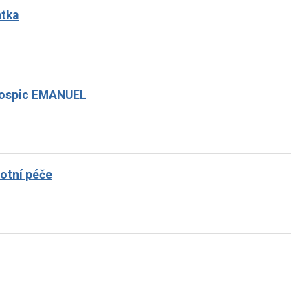
ntka
 hospic EMANUEL
votní péče