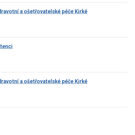
ravotní a ošetřovatelské péče Kirké
stenci
ravotní a ošetřovatelské péče Kirké