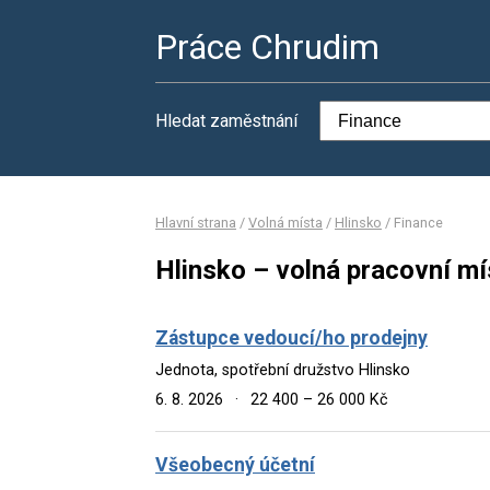
Práce Chrudim
Hledat zaměstnání
Hlavní strana
/
Volná místa
/
Hlinsko
/
Finance
Hlinsko – volná pracovní mí
Zástupce vedoucí/ho prodejny
Jednota, spotřební družstvo Hlinsko
6. 8. 2026
·
22 400 – 26 000 Kč
Všeobecný účetní