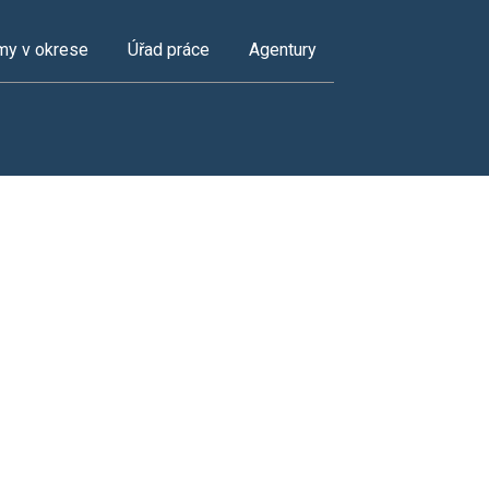
my v okrese
Úřad práce
Agentury