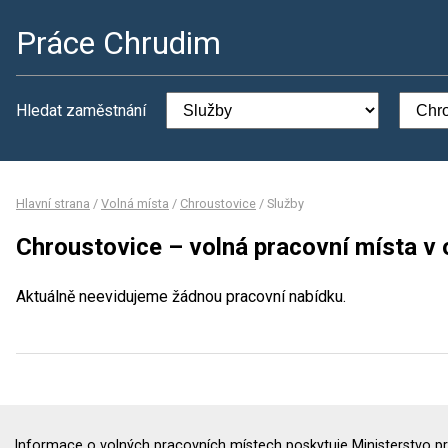
Práce Chrudim
Hledat zaměstnání
Hlavní strana
/
Volná místa
/
Chroustovice
/
Služby
Chroustovice – volná pracovní místa v 
Aktuálně neevidujeme žádnou pracovní nabídku.
Informace o volných pracovních místech poskytuje Ministerstvo pr