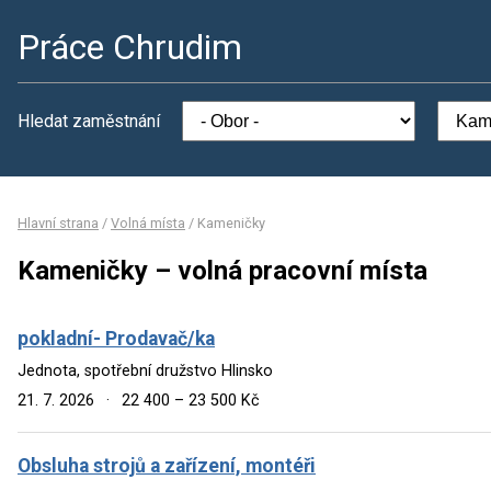
Práce Chrudim
Hledat zaměstnání
Hlavní strana
/
Volná místa
/
Kameničky
Kameničky – volná pracovní místa
pokladní- Prodavač/ka
Jednota, spotřební družstvo Hlinsko
21. 7. 2026
·
22 400 – 23 500 Kč
Obsluha strojů a zařízení, montéři