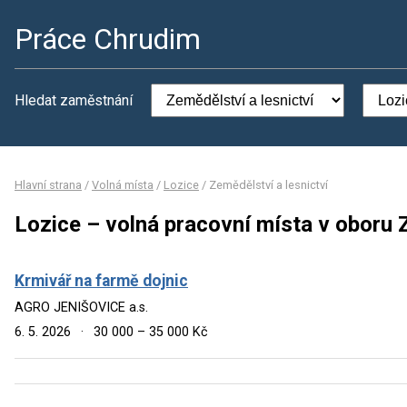
Práce Chrudim
Hledat zaměstnání
Hlavní strana
/
Volná místa
/
Lozice
/
Zemědělství a lesnictví
Lozice – volná pracovní místa v oboru 
Krmivář na farmě dojnic
AGRO JENIŠOVICE a.s.
6. 5. 2026
·
30 000 – 35 000 Kč