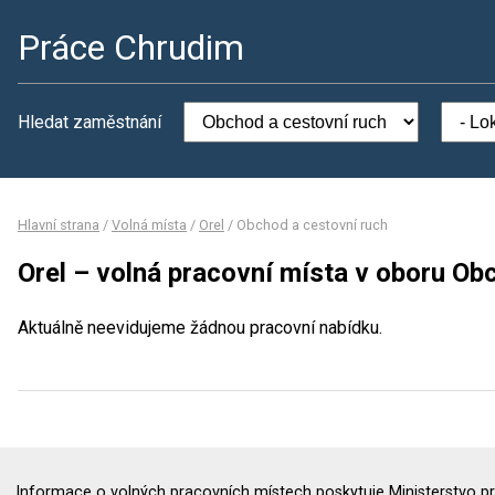
Práce Chrudim
Hledat zaměstnání
Hlavní strana
/
Volná místa
/
Orel
/
Obchod a cestovní ruch
Orel – volná pracovní místa v oboru Ob
Aktuálně neevidujeme žádnou pracovní nabídku.
Informace o volných pracovních místech poskytuje Ministerstvo pr