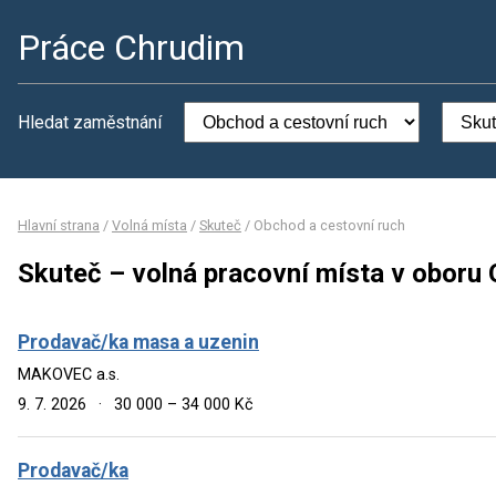
Práce Chrudim
Hledat zaměstnání
Hlavní strana
/
Volná místa
/
Skuteč
/
Obchod a cestovní ruch
Skuteč – volná pracovní místa v oboru 
Prodavač/ka masa a uzenin
MAKOVEC a.s.
9. 7. 2026
·
30 000 – 34 000 Kč
Prodavač/ka