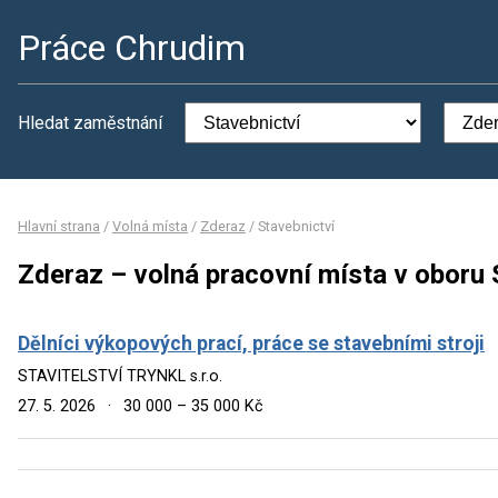
Práce Chrudim
Hledat zaměstnání
Hlavní strana
/
Volná místa
/
Zderaz
/
Stavebnictví
Zderaz – volná pracovní místa v oboru 
Dělníci výkopových prací, práce se stavebními stroji
STAVITELSTVÍ TRYNKL s.r.o.
27. 5. 2026
·
30 000 – 35 000 Kč