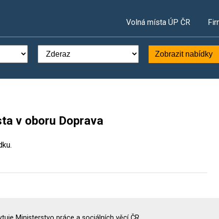
Volná místa ÚP ČR
Fir
Zobrazit nabídky
sta v oboru Doprava
dku.
uje Ministerstvo práce a sociálních věcí ČR.