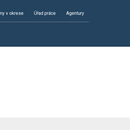
my v okrese
Úřad práce
Agentury