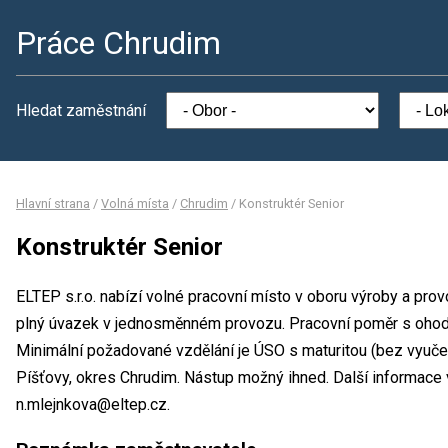
Práce Chrudim
Hledat zaměstnání
Hlavní strana
/
Volná místa
/
Chrudim
/
Konstruktér Senior
Konstruktér Senior
ELTEP s.r.o. nabízí volné pracovní místo v oboru výroby a prov
plný úvazek v jednosměnném provozu. Pracovní poměr s oho
Minimální požadované vzdělání je ÚSO s maturitou (bez vyučení
Píšťovy, okres Chrudim. Nástup možný ihned. Další informace 
n.mlejnkova@eltep.cz.