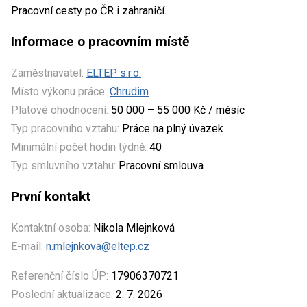
Pracovní cesty po ČR i zahraničí.
Informace o pracovním místě
Zaměstnavatel:
ELTEP s.r.o.
Místo výkonu práce:
Chrudim
Platové ohodnocení:
50 000 – 55 000 Kč / měsíc
Typ pracovního vztahu:
Práce na plný úvazek
Minimální počet hodin týdně:
40
Typ smluvního vztahu:
Pracovní smlouva
První kontakt
Kontaktní osoba:
Nikola Mlejnková
E-mail:
n.mlejnkova@eltep.cz
Referenční číslo ÚP:
17906370721
Poslední aktualizace:
2. 7. 2026