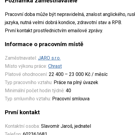
Poznámka zaměstnavatele
Pracovní doba může být nepravidelná, znalost anglického, rus
jazyka, nutná velmi dobrá kondice, zdravotní stav a RPB.
První kontakt prostřednictvím emailové zprávy.
Informace o pracovním místě
Zaměstnavatel:
JARO s.r.o.
Místo výkonu práce:
Chrast
Platové ohodnocení:
22 400 – 23 000 Kč / měsíc
Typ pracovního vztahu:
Práce na plný úvazek
Minimální počet hodin týdně:
40
Typ smluvního vztahu:
Pracovní smlouva
První kontakt
Kontaktní osoba:
Slavomír Jaroš, jednatel
Telefon:
602361681