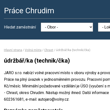
Práce Chrudim
Hledat zaměstnání
Hlavní strana
/
Volná místa
/
Chrast
/
údržbář/ka (technik/čka)
údržbář/ka (technik/čka)
JARO s.r.o. nabízí volné pracovní místo v oboru výroby a provo
Práce na plný úvazek v jednosměnném provozu. Pracovní po
Kč/měsíc. Minimální požadované vzdělání je ÚSO (vyučení s ma
- Chrast, okres Chrudim. Nástup možný ihned. Další informace 
602361681, e-mail: autojaro@volny.cz.