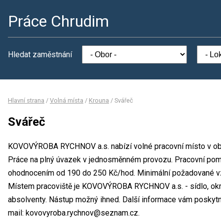
Práce Chrudim
Hledat zaměstnání
Hlavní strana
/
Volná místa
/
Krouna
/
Svářeč
Svářeč
KOVOVÝROBA RYCHNOV a.s. nabízí volné pracovní místo v obo
Práce na plný úvazek v jednosměnném provozu. Pracovní pomě
ohodnocením od 190 do 250 Kč/hod. Minimální požadované vzd
Místem pracoviště je KOVOVÝROBA RYCHNOV a.s. - sídlo, okre
absolventy. Nástup možný ihned. Další informace vám poskytne
mail: kovovyroba.rychnov@seznam.cz.