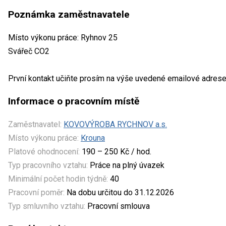
Poznámka zaměstnavatele
Místo výkonu práce: Ryhnov 25
Svářeč CO2
První kontakt učiňte prosím na výše uvedené emailové adres
Informace o pracovním místě
Zaměstnavatel:
KOVOVÝROBA RYCHNOV a.s.
Místo výkonu práce:
Krouna
Platové ohodnocení:
190 – 250 Kč / hod.
Typ pracovního vztahu:
Práce na plný úvazek
Minimální počet hodin týdně:
40
Pracovní poměr:
Na dobu určitou do 31.12.2026
Typ smluvního vztahu:
Pracovní smlouva