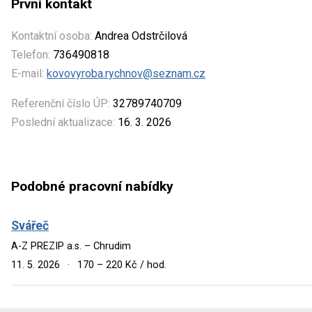
První kontakt
Kontaktní osoba:
Andrea Odstrčilová
Telefon:
736490818
E-mail:
kovovyroba.rychnov@seznam.cz
Referenční číslo ÚP:
32789740709
Poslední aktualizace:
16. 3. 2026
Podobné pracovní nabídky
Svářeč
A-Z PREZIP a.s. – Chrudim
11. 5. 2026
·
170 – 220 Kč / hod.