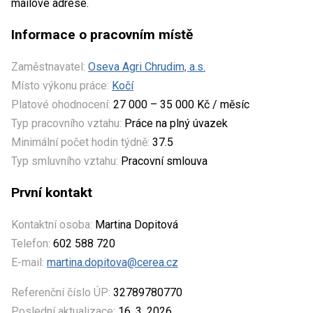
mailové adrese.
Informace o pracovním místě
Zaměstnavatel:
Oseva Agri Chrudim, a.s.
Místo výkonu práce:
Kočí
Platové ohodnocení:
27 000 – 35 000 Kč / měsíc
Typ pracovního vztahu:
Práce na plný úvazek
Minimální počet hodin týdně:
37.5
Typ smluvního vztahu:
Pracovní smlouva
První kontakt
Kontaktní osoba:
Martina Dopitová
Telefon:
602 588 720
E-mail:
martina.dopitova@cerea.cz
Referenční číslo ÚP:
32789780770
Poslední aktualizace:
16. 3. 2026