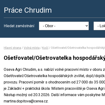
Práce Chrudim
Hledat zaměstnání
Hlavní strana
/
Volná místa
/
Kočí
/
Ošetřovatel/Ošetrovatelka hospodářských
Ošetřovatel/Ošetrovatelka hospodářskýc
Oseva Agri Chrudim, a.s. nabízí volné pracovní místo v oboru z
Ošetřovatel/Ošetrovatelka hospodářských zvíířat, dojič/doji
provozu. Pracovní poměr s ohodnocením od 27 000 do 35 000
je Základní + praktická škola. Místem pracoviště je Oseva Agri 
Nástup možný od 20.3.2026. Další informace vám poskytne Mart
martina.dopitova@cerea.cz.