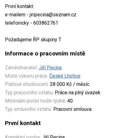
První kontakt:
e-mailem - jiripecina@seznam.cz
telefonicky - 603862761
Požadujeme ŘP skupiny T
Informace o pracovním místě
Zaměstnavatel:
Jiří Pecina
Místo výkonu práce:
České Lhotice
Platové ohodnocení:
28 000 Kč / měsíc
Typ pracovního vztahu:
Práce na plný úvazek
Minimální počet hodin týdně:
40
Typ smluvního vztahu:
Pracovní smlouva
První kontakt
Kontaktní osoba:
Jiří Pecina