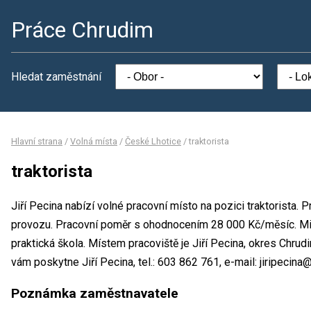
Práce Chrudim
Hledat zaměstnání
Hlavní strana
/
Volná místa
/
České Lhotice
/
traktorista
traktorista
Jiří Pecina nabízí volné pracovní místo na pozici traktorista
provozu. Pracovní poměr s ohodnocením 28 000 Kč/měsíc. Min
praktická škola. Místem pracoviště je Jiří Pecina, okres Chru
vám poskytne Jiří Pecina, tel.: 603 862 761, e-mail: jiripecin
Poznámka zaměstnavatele