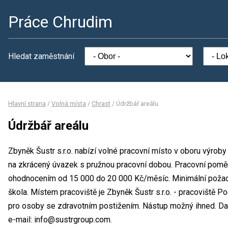
Práce Chrudim
Hledat zaměstnání
Hlavní strana
/
Volná místa
/
Chrast
/
Údržbář areálu
Údržbář areálu
Zbyněk Šustr s.r.o. nabízí volné pracovní místo v oboru výroby
na zkrácený úvazek s pružnou pracovní dobou. Pracovní poměr
ohodnocením od 15 000 do 20 000 Kč/měsíc. Minimální požado
škola. Místem pracoviště je Zbyněk Šustr s.r.o. - pracoviště P
pro osoby se zdravotním postižením. Nástup možný ihned. Da
e-mail: info@sustrgroup.com.