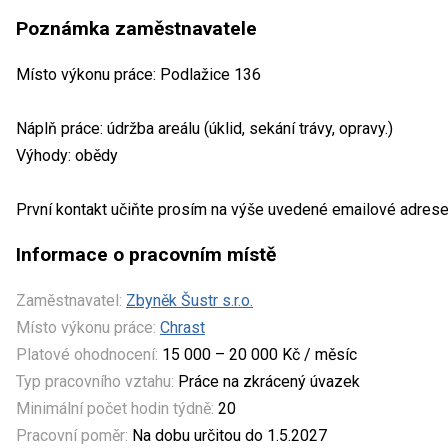
Poznámka zaměstnavatele
Místo výkonu práce: Podlažice 136
Náplň práce: údržba areálu (úklid, sekání trávy, opravy.)
Výhody: obědy
První kontakt učiňte prosím na výše uvedené emailové adrese
Informace o pracovním místě
Zaměstnavatel:
Zbyněk Šustr s.r.o.
Místo výkonu práce:
Chrast
Platové ohodnocení:
15 000 – 20 000 Kč / měsíc
Typ pracovního vztahu:
Práce na zkrácený úvazek
Minimální počet hodin týdně:
20
Pracovní poměr:
Na dobu určitou do 1.5.2027