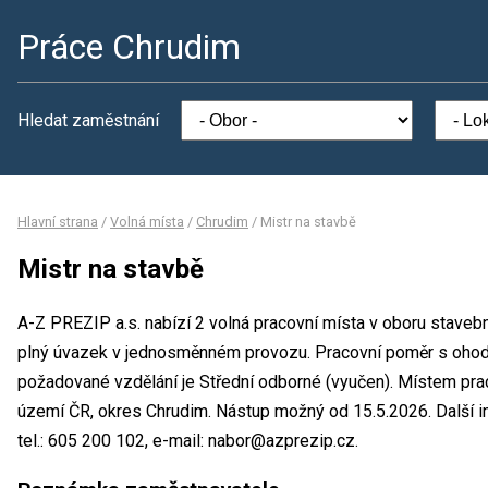
Práce Chrudim
Hledat zaměstnání
Hlavní strana
/
Volná místa
/
Chrudim
/
Mistr na stavbě
Mistr na stavbě
A-Z PREZIP a.s. nabízí 2 volná pracovní místa v oboru stavebn
plný úvazek v jednosměnném provozu. Pracovní poměr s oho
požadované vzdělání je Střední odborné (vyučen). Místem prac
území ČR, okres Chrudim. Nástup možný od 15.5.2026. Další i
tel.: 605 200 102, e-mail: nabor@azprezip.cz.