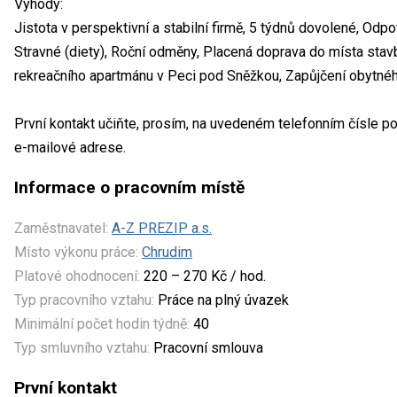
Výhody:
Jistota v perspektivní a stabilní firmě, 5 týdnů dovolené, Odpo
Stravné (diety), Roční odměny, Placená doprava do místa stav
rekreačního apartmánu v Peci pod Sněžkou, Zapůjčení obytnéh
První kontakt učiňte, prosím, na uvedeném telefonním čísle p
e-mailové adrese.
Informace o pracovním místě
Zaměstnavatel:
A-Z PREZIP a.s.
Místo výkonu práce:
Chrudim
Platové ohodnocení:
220 – 270 Kč / hod.
Typ pracovního vztahu:
Práce na plný úvazek
Minimální počet hodin týdně:
40
Typ smluvního vztahu:
Pracovní smlouva
První kontakt