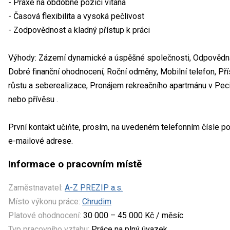
- Praxe na obdobné pozici vítána
- Časová flexibilita a vysoká pečlivost
- Zodpovědnost a kladný přístup k práci
Výhody: Zázemí dynamické a úspěšné společnosti, Odpovědná 
Dobré finanční ohodnocení, Roční odměny, Mobilní telefon, Př
růstu a seberealizace, Pronájem rekreačního apartmánu v Pec
nebo přívěsu .
První kontakt učiňte, prosím, na uvedeném telefonním čísle p
e-mailové adrese.
Informace o pracovním místě
Zaměstnavatel:
A-Z PREZIP a.s.
Místo výkonu práce:
Chrudim
Platové ohodnocení:
30 000 – 45 000 Kč / měsíc
Typ pracovního vztahu:
Práce na plný úvazek