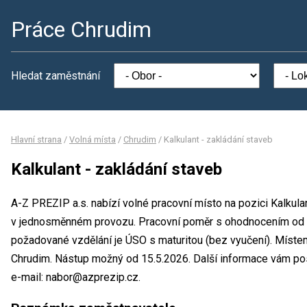
Práce Chrudim
Hledat zaměstnání
Hlavní strana
/
Volná místa
/
Chrudim
/
Kalkulant - zakládání staveb
Kalkulant - zakládání staveb
A-Z PREZIP a.s. nabízí volné pracovní místo na pozici Kalkula
v jednosměnném provozu. Pracovní poměr s ohodnocením od 
požadované vzdělání je ÚSO s maturitou (bez vyučení). Místem
Chrudim. Nástup možný od 15.5.2026. Další informace vám posk
e-mail: nabor@azprezip.cz.