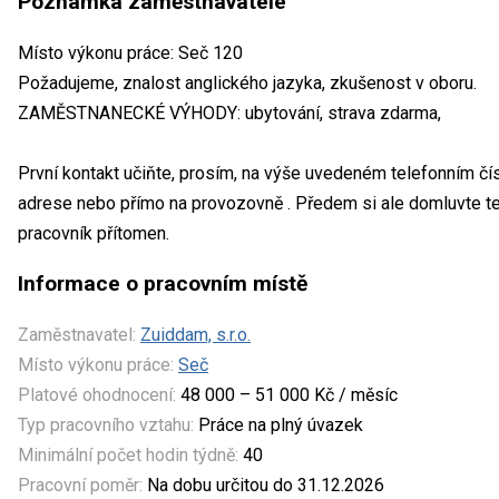
Poznámka zaměstnavatele
Místo výkonu práce: Seč 120
Požadujeme, znalost anglického jazyka, zkušenost v oboru.
ZAMĚSTNANECKÉ VÝHODY: ubytování, strava zdarma,
První kontakt učiňte, prosím, na výše uvedeném telefonním čí
adrese nebo přímo na provozovně . Předem si ale domluvte t
pracovník přítomen.
Informace o pracovním místě
Zaměstnavatel:
Zuiddam, s.r.o.
Místo výkonu práce:
Seč
Platové ohodnocení:
48 000 – 51 000 Kč / měsíc
Typ pracovního vztahu:
Práce na plný úvazek
Minimální počet hodin týdně:
40
Pracovní poměr:
Na dobu určitou do 31.12.2026