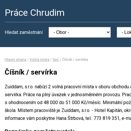
Práce Chrudim
Hledat zaměstnání
Hlavní strana
/
Volná místa
/
Seč
/
Číšník / servírka
Číšník / servírka
Zuiddam, s.r.o. nabízí 2 volná pracovní místa v oboru obchodu 
servírka. Práce na plný úvazek v jednosměnném provozu. Prac
s ohodnocením od 48 000 do 51 000 Kč/měsíc. Minimální poža
škola. Místem pracoviště je Zuiddam, s.r.o. - Hotel Kapitán, o
informace vám poskytne Hana Štrbová, tel.: 773 819 351, e-mai