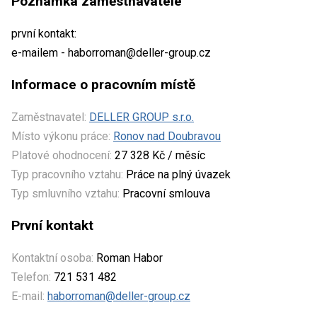
Poznámka zaměstnavatele
první kontakt:
e-mailem - haborroman@deller-group.cz
Informace o pracovním místě
Zaměstnavatel:
DELLER GROUP s.r.o.
Místo výkonu práce:
Ronov nad Doubravou
Platové ohodnocení:
27 328 Kč / měsíc
Typ pracovního vztahu:
Práce na plný úvazek
Typ smluvního vztahu:
Pracovní smlouva
První kontakt
Kontaktní osoba:
Roman Habor
Telefon:
721 531 482
E-mail:
haborroman@deller-group.cz