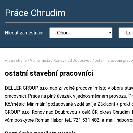
Práce Chrudim
Hledat zaměstnání
Hlavní strana
/
Volná místa
/
Ronov nad Doubravou
/
ostatní stavební praco
ostatní stavební pracovníci
DELLER GROUP s.r.o. nabízí volné pracovní místo v oboru stave
pracovníci. Práce na plný úvazek v jednosměnném provozu. 
Kč/měsíc. Minimální požadované vzdělání je Základní + prakt
GROUP s.r.o. Ronov nad Doubravou + celá ČR, okres Chrudim. 
vám poskytne Roman Habor, tel.: 721 531 482, e-mail: haborr