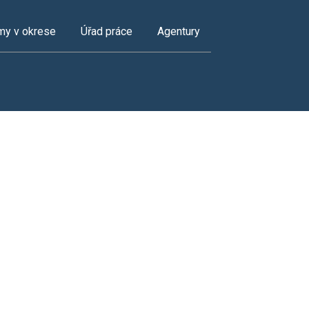
my v okrese
Úřad práce
Agentury