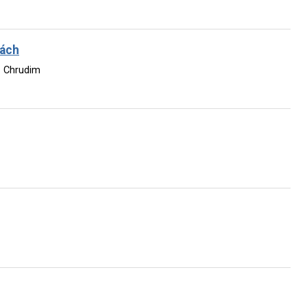
bách
– Chrudim