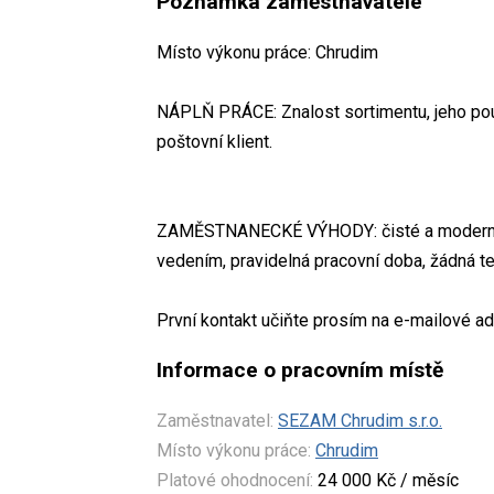
Poznámka zaměstnavatele
Místo výkonu práce: Chrudim
NÁPLŇ PRÁCE: Znalost sortimentu, jeho použ
poštovní klient.
ZAMĚSTNANECKÉ VÝHODY: čisté a moderní pr
vedením, pravidelná pracovní doba, žádná t
První kontakt učiňte prosím na e-mailové ad
Informace o pracovním místě
Zaměstnavatel:
SEZAM Chrudim s.r.o.
Místo výkonu práce:
Chrudim
Platové ohodnocení:
24 000 Kč / měsíc