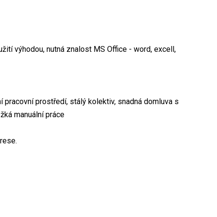
ití výhodou, nutná znalost MS Office - word, excell,
acovní prostředí, stálý kolektiv, snadná domluva s
ežká manuální práce
rese.