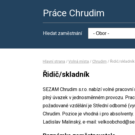
Práce Chrudim
Hledat zaměstnání
Hlavní strana
/
Volná místa
/
Chrudim
/
Řidič/skladník
Řidič/skladník
SEZAM Chrudim s.r.o. nabízí volné pracovní 
plný úvazek v jednosměnném provozu. Prac
požadované vzdělání je Střední odborné (vyu
Chrudim. Pozice je vhodná i pro absolventy
Ladislav Malinský, e-mail: velkoobchod@s