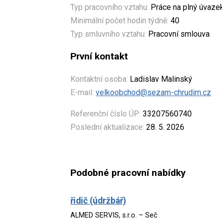
Typ pracovního vztahu:
Práce na plný úvaze
Minimální počet hodin týdně:
40
Typ smluvního vztahu:
Pracovní smlouva
První kontakt
Kontaktní osoba:
Ladislav Malinský
E-mail:
velkoobchod@sezam-chrudim.cz
Referenční číslo ÚP:
33207560740
Poslední aktualizace:
28. 5. 2026
Podobné pracovní nabídky
řidič (údržbář)
ALMED SERVIS, s.r.o. – Seč