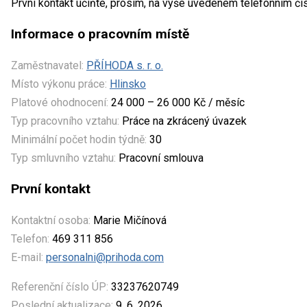
První kontakt učiňte, prosím, na výše uvedeném telefonním čí
Informace o pracovním místě
Zaměstnavatel:
PŘÍHODA s. r. o.
Místo výkonu práce:
Hlinsko
Platové ohodnocení:
24 000 – 26 000 Kč / měsíc
Typ pracovního vztahu:
Práce na zkrácený úvazek
Minimální počet hodin týdně:
30
Typ smluvního vztahu:
Pracovní smlouva
První kontakt
Kontaktní osoba:
Marie Mičínová
Telefon:
469 311 856
E-mail:
personalni@prihoda.com
Referenční číslo ÚP:
33237620749
Poslední aktualizace:
9. 6. 2026