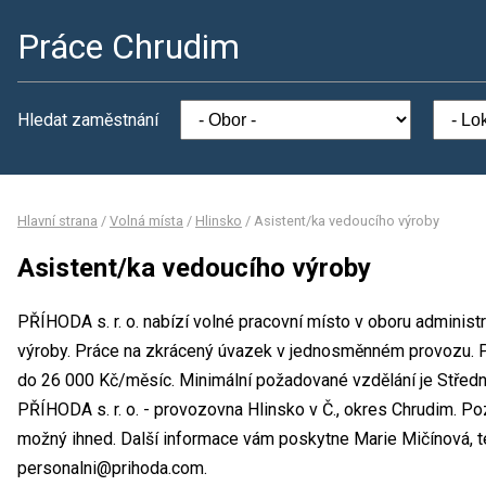
Práce Chrudim
Hledat zaměstnání
Hlavní strana
/
Volná místa
/
Hlinsko
/
Asistent/ka vedoucího výroby
Asistent/ka vedoucího výroby
PŘÍHODA s. r. o. nabízí volné pracovní místo v oboru administ
výroby. Práce na zkrácený úvazek v jednosměnném provozu. 
do 26 000 Kč/měsíc. Minimální požadované vzdělání je Středn
PŘÍHODA s. r. o. - provozovna Hlinsko v Č., okres Chrudim. Po
možný ihned. Další informace vám poskytne Marie Mičínová, te
personalni@prihoda.com.