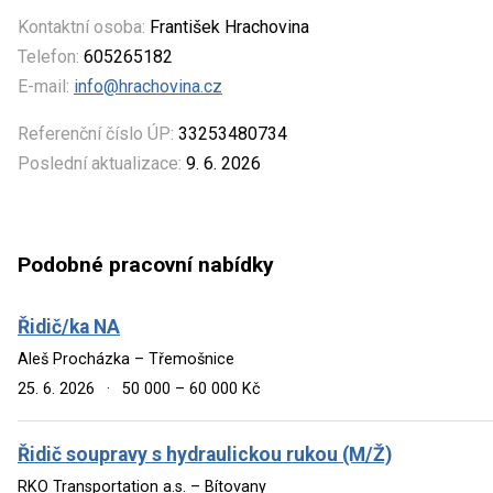
Kontaktní osoba:
František Hrachovina
Telefon:
605265182
E-mail:
info@hrachovina.cz
Referenční číslo ÚP:
33253480734
Poslední aktualizace:
9. 6. 2026
Podobné pracovní nabídky
Řidič/ka NA
Aleš Procházka – Třemošnice
25. 6. 2026
·
50 000 – 60 000 Kč
Řidič soupravy s hydraulickou rukou (M/Ž)
RKO Transportation a.s. – Bítovany