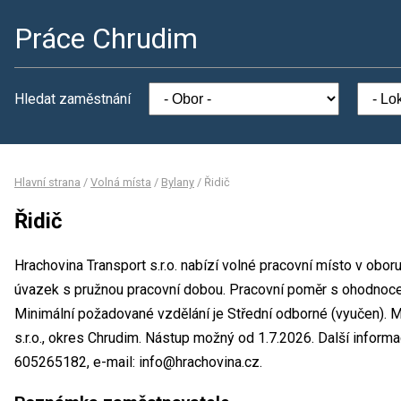
Práce Chrudim
Hledat zaměstnání
Hlavní strana
/
Volná místa
/
Bylany
/
Řidič
Řidič
Hrachovina Transport s.r.o. nabízí volné pracovní místo v obor
úvazek s pružnou pracovní dobou. Pracovní poměr s ohodnoc
Minimální požadované vzdělání je Střední odborné (vyučen). M
s.r.o., okres Chrudim. Nástup možný od 1.7.2026. Další informa
605265182, e-mail: info@hrachovina.cz.