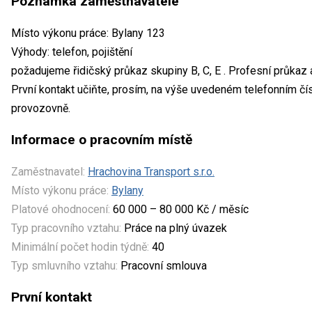
Poznámka zaměstnavatele
Místo výkonu práce: Bylany 123
Výhody: telefon, pojištění
požadujeme řidičský průkaz skupiny B, C, E . Profesní průkaz a d
První kontakt učiňte, prosím, na výše uvedeném telefonním čí
provozovně.
Informace o pracovním místě
Zaměstnavatel:
Hrachovina Transport s.r.o.
Místo výkonu práce:
Bylany
Platové ohodnocení:
60 000 – 80 000 Kč / měsíc
Typ pracovního vztahu:
Práce na plný úvazek
Minimální počet hodin týdně:
40
Typ smluvního vztahu:
Pracovní smlouva
První kontakt