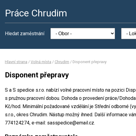
Práce Chrudim
Hledat zaměstnání
Hlavní strana
/
Volná místa
/
Chrudim
/
Disponent přepravy
Disponent přepravy
S a S spedice s.r.o. nabízí volné pracovní místo na pozici Di
s pružnou pracovní dobou. Dohoda o provedení práce/Dohoda
Kč/hod. Minimální požadované vzdělání je Střední odborné (vy
s.r.o., okres Chrudim. Nástup možný ihned. Další informace vá
774124274, e-mail: sasspedice@email.cz.