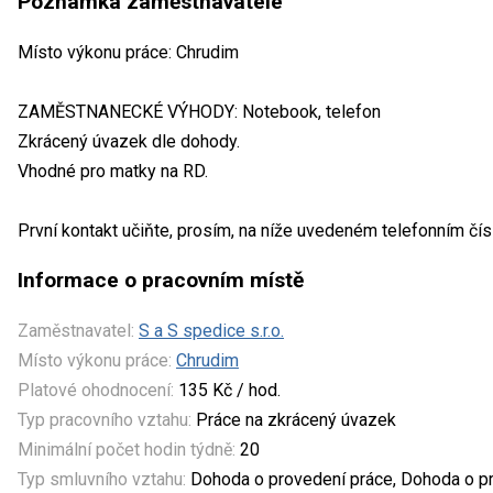
Poznámka zaměstnavatele
Místo výkonu práce: Chrudim
ZAMĚSTNANECKÉ VÝHODY: Notebook, telefon
Zkrácený úvazek dle dohody.
Vhodné pro matky na RD.
První kontakt učiňte, prosím, na níže uvedeném telefonním č
Informace o pracovním místě
Zaměstnavatel:
S a S spedice s.r.o.
Místo výkonu práce:
Chrudim
Platové ohodnocení:
135 Kč / hod.
Typ pracovního vztahu:
Práce na zkrácený úvazek
Minimální počet hodin týdně:
20
Typ smluvního vztahu:
Dohoda o provedení práce, Dohoda o pr