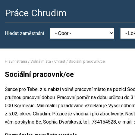
Práce Chrudim
Hledat zaměstnání
Hlavní strana
/
Volná místa
/
Chrast
/
Sociální pracovnk/ce
Sociální pracovnk/ce
Šance pro Tebe, z.s. nabízí volné pracovní místo na pozici So
pružnou pracovní dobou. Pracovní poměr na dobu určitou do 
000 Kč/měsíc. Minimální požadované vzdělání je Vyšší odborn
z.s.02, okres Chrudim. Pozice je vhodná i pro absolventy. Nás
vám poskytne Bc. Sophia Dvořáková, tel.: 734154528, e-mail