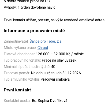
o dobrá znalost práce na PC.
Výhody: 1 týden dovolené navíc
První kontakt učiňte, prosím, na výše uvedené emailové adres
Informace o pracovním místě
Zaměstnavatel:
Šance pro Tebe, z.s.
Místo výkonu práce:
Chrast
Platové ohodnocení:
26 000 – 32 000 Kč / měsíc
Typ pracovního vztahu:
Práce na plný úvazek
Minimální počet hodin týdně:
40
Pracovní poměr:
Na dobu určitou do 31.12.2026
Typ smluvního vztahu:
Pracovní smlouva
První kontakt
Kontaktní osoba:
Bc. Sophia Dvořáková