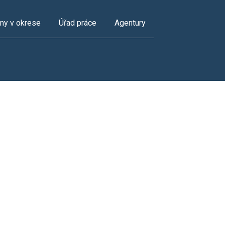
my v okrese
Úřad práce
Agentury