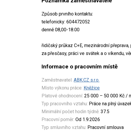
Poznámka zaměstnavatele
Způsob prvního kontaktu:
telefonicky: 604472052
denně 08,00-18.00
řidičský průkaz C+E, mezinárodní přeprava,
za přesčasy, práci ve svátek a o víkendu, vě
Informace o pracovním místě
Zaměstnavatel:
ABK.CZ s.r.o.
Místo výkonu práce:
Kněžice
Platové ohodnocení:
25 000 – 50 000 Kč / 
Typ pracovního vztahu:
Práce na plný úvaze
Minimální počet hodin týdně:
37.5
Pracovní poměr:
Od 1.9.2026
Typ smluvního vztahu:
Pracovní smlouva