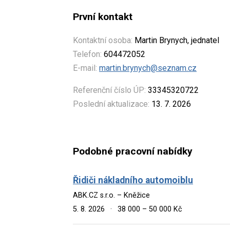
První kontakt
Kontaktní osoba:
Martin Brynych, jednatel
Telefon:
604472052
E-mail:
martin.brynych@seznam.cz
Referenční číslo ÚP:
33345320722
Poslední aktualizace:
13. 7. 2026
Podobné pracovní nabídky
Řidiči nákladního automoiblu
ABK.CZ s.r.o. – Kněžice
5. 8. 2026
·
38 000 – 50 000 Kč