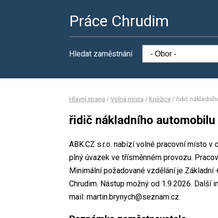
Práce Chrudim
Hledat zaměstnání
Hlavní strana
/
Volná místa
/
Kněžice
/
řidič nákladní
řidič nákladního automobilu
ABK.CZ s.r.o. nabízí volné pracovní místo v 
plný úvazek ve třísměnném provozu. Praco
Minimální požadované vzdělání je Základní +
Chrudim. Nástup možný od 1.9.2026. Další i
mail: martin.brynych@seznam.cz.