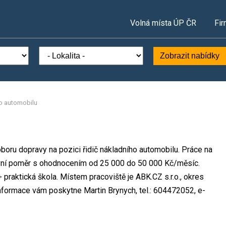
Volná místa ÚP ČR
Fir
Zobrazit nabídky
ho automobilu
oboru dopravy na pozici řidič nákladního automobilu. Práce na
vní poměr s ohodnocením od 25 000 do 50 000 Kč/měsíc.
 praktická škola. Místem pracoviště je ABK.CZ s.r.o., okres
nformace vám poskytne Martin Brynych, tel.: 604472052, e-