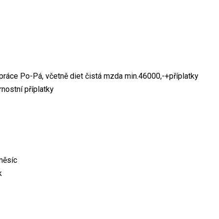
 práce Po-Pá, včetně diet čistá mzda min.46000,-+příplatky
rnostní příplatky
měsíc
k