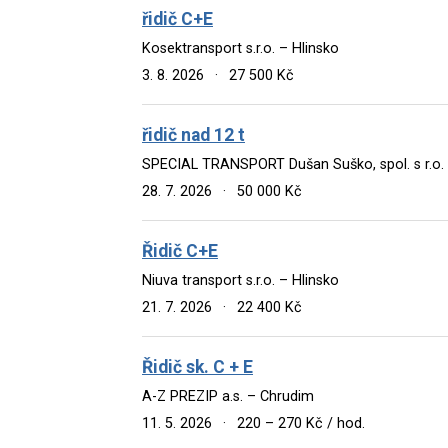
řidič C+E
Kosektransport s.r.o. – Hlinsko
3. 8. 2026
·
27 500 Kč
řidič nad 12 t
SPECIAL TRANSPORT Dušan Suško, spol. s r.o. 
28. 7. 2026
·
50 000 Kč
Řidič C+E
Niuva transport s.r.o. – Hlinsko
21. 7. 2026
·
22 400 Kč
Řidič sk. C + E
A-Z PREZIP a.s. – Chrudim
11. 5. 2026
·
220 – 270 Kč / hod.