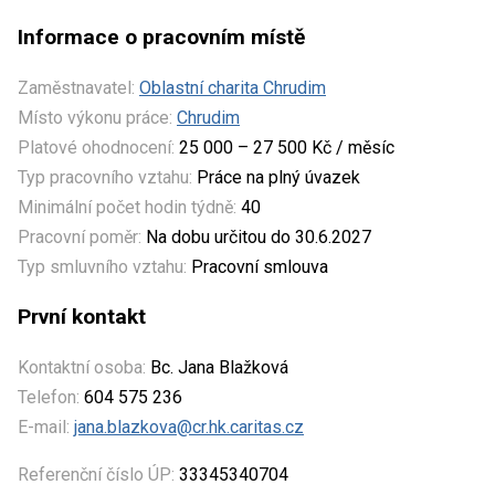
Informace o pracovním místě
Zaměstnavatel:
Oblastní charita Chrudim
Místo výkonu práce:
Chrudim
Platové ohodnocení:
25 000 – 27 500 Kč / měsíc
Typ pracovního vztahu:
Práce na plný úvazek
Minimální počet hodin týdně:
40
Pracovní poměr:
Na dobu určitou do 30.6.2027
Typ smluvního vztahu:
Pracovní smlouva
První kontakt
Kontaktní osoba:
Bc. Jana Blažková
Telefon:
604 575 236
E-mail:
jana.blazkova@cr.hk.caritas.cz
Referenční číslo ÚP:
33345340704