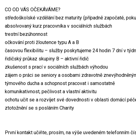
CO OD VÁS OČEKÁVÁME?
středoškolské vzdělání bez maturity (případně započaté, pok
absolvovaný kurz pracovníka v sociálních službách
trestní bezúhonnost
očkování proti žloutence typu A a B
časovou flexibilitu – služby poskytujeme 24 hodin 7 dní v týd
řidičský průkaz skupiny B – aktivní řidič
zkušenost s prací v sociálních službách výhodou
zájem o práci se seniory a osobami zdravotně znevýhodněný
týmového ducha a schopnost pracovat i samostatně
komunikativnost, pečlivost a vlastní aktivitu
ochotu učit se a rozvíjet své dovednosti v oblasti domácí péč
ztotožnění se s posláním Charity
První kontakt učiňte, prosím, na výše uvedeném telefonním čí