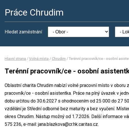
Práce Chrudim
Hledat zaměstnání
Hlavní strana
/
Volná místa
/
Chrudim
/
Terénní pracovník/ce - osobní asiste
Terénní pracovník/ce - osobní asistent
Oblastní charita Chrudim nabízí volné pracovní místo v oboru z
pracovník/ce - osobní asistentka. Práce na plný úvazek v j
dobu určitou do 30.6.2027 s ohodnocením od 25 000 do 27 5
vzdělání je Střední odborné bez maturity a bez vyučení. Místem
okres Chrudim. Nástup možný od 1.7.2026. Další informace vám
575 236, e-mail: jana.blazkova@cr.hk.caritas.cz.