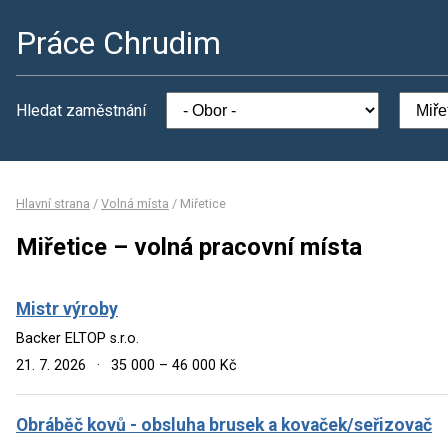
Práce Chrudim
Hledat zaměstnání
Hlavní strana
/
Volná místa
/
Miřetice
Miřetice – volná pracovní místa
Mistr výroby
Backer ELTOP s.r.o.
21. 7. 2026
·
35 000 – 46 000 Kč
Obráběč kovů - obsluha brusek a kovaček/seřizovač