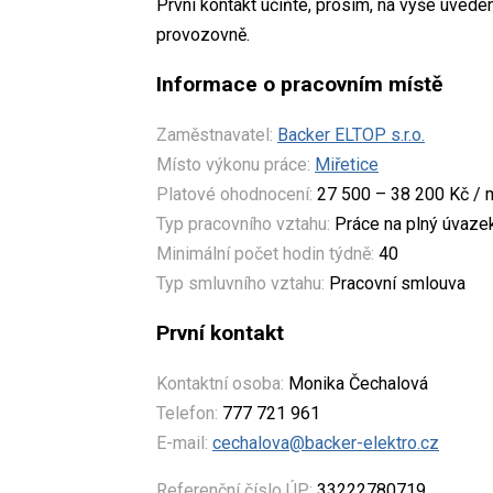
První kontakt učiňte, prosím, na výše uved
provozovně.
Informace o pracovním místě
Zaměstnavatel:
Backer ELTOP s.r.o.
Místo výkonu práce:
Miřetice
Platové ohodnocení:
27 500 – 38 200 Kč / 
Typ pracovního vztahu:
Práce na plný úvaze
Minimální počet hodin týdně:
40
Typ smluvního vztahu:
Pracovní smlouva
První kontakt
Kontaktní osoba:
Monika Čechalová
Telefon:
777 721 961
E-mail:
cechalova@backer-elektro.cz
Referenční číslo ÚP:
33222780719