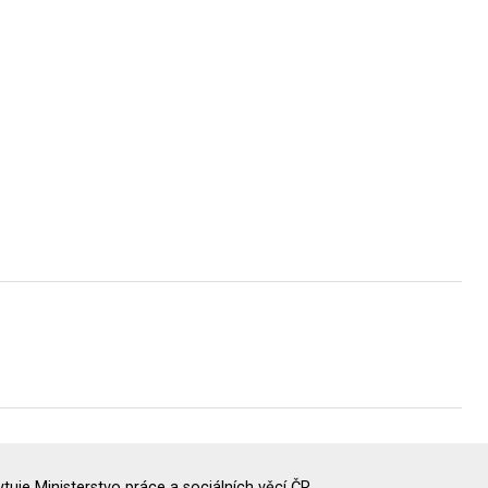
uje Ministerstvo práce a sociálních věcí ČR.