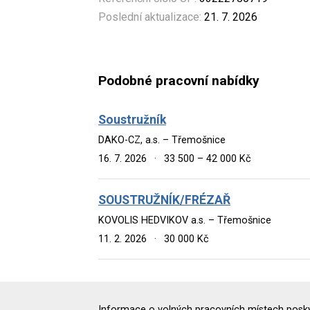
Poslední aktualizace:
21. 7. 2026
Podobné pracovní nabídky
Soustružník
DAKO-CZ, a.s. – Třemošnice
16. 7. 2026
·
33 500 – 42 000 Kč
SOUSTRUŽNÍK/FRÉZAŘ
KOVOLIS HEDVIKOV a.s. – Třemošnice
11. 2. 2026
·
30 000 Kč
Informace o volných pracovních místech poskyt