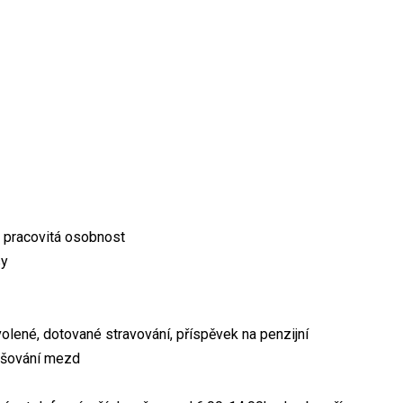
a pracovitá osobnost
sy
olené, dotované stravování, příspěvek na penzijní
vyšování mezd