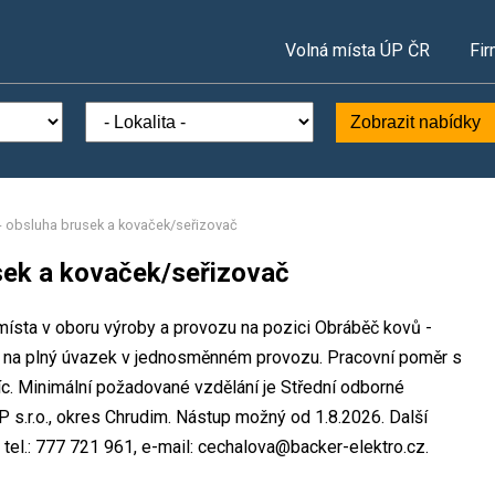
Volná místa ÚP ČR
Fir
Zobrazit nabídky
- obsluha brusek a kovaček/seřizovač
sek a kovaček/seřizovač
 místa v oboru výroby a provozu na pozici Obráběč kovů -
e na plný úvazek v jednosměnném provozu. Pracovní poměr s
. Minimální požadované vzdělání je Střední odborné
 s.r.o., okres Chrudim. Nástup možný od 1.8.2026. Další
el.: 777 721 961, e-mail: cechalova@backer-elektro.cz.