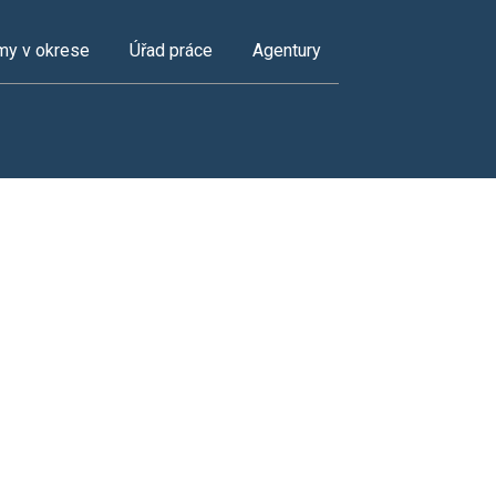
my v okrese
Úřad práce
Agentury