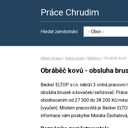
Práce Chrudim
Hledat zaměstnání
Hlavní strana
/
Volná místa
/
Miřetice
/
Obráběč kovů 
Obráběč kovů - obsluha bru
Backer ELTOP s.r.o. nabízí 3 volná pracovní
obsluha brusek a kovaček/seřizovač. Prác
ohodnocením od 27 500 do 38 200 Kč/měsíc
(vyučen). Místem pracoviště je Backer ELTOP
informace vám poskytne Monika Čechalová, t