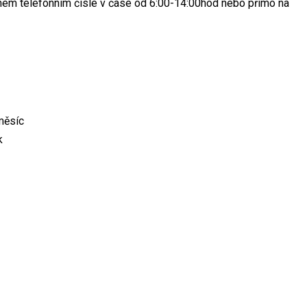
eném telefonním čísle v čase od 6:00-14:00hod nebo přímo na
měsíc
k