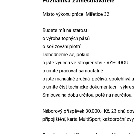
Poznámka zaměstnavatele
Místo výkonu práce: Miřetice 32
Budete mít na starosti
o výroba topných pásů
o seřizování plotrů
Dohodneme se, pokud
o jste vyučen ve strojírenství - VÝHODOU
o umíte pracovat samostatně
o jste manuálně zručná, pečlivá, spolehlivá 
o umíte číst technické dokumentaci - výkre
Smlouva na dobu určitou, poté na neurčitou.
Náborový příspěvek 30.000,- Kč, 23 dnů dov
připojištění, karta MultiSport, každoroční z