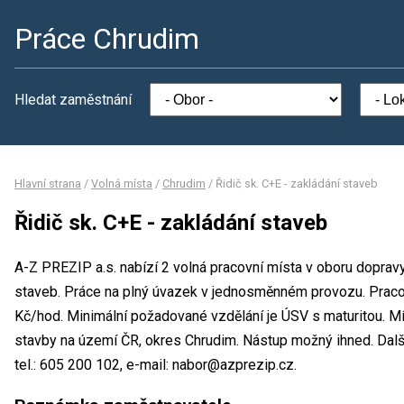
Práce Chrudim
Hledat zaměstnání
Hlavní strana
/
Volná místa
/
Chrudim
/
Řidič sk. C+E - zakládání staveb
Řidič sk. C+E - zakládání staveb
A-Z PREZIP a.s. nabízí 2 volná pracovní místa v oboru dopravy
staveb. Práce na plný úvazek v jednosměnném provozu. Prac
Kč/hod. Minimální požadované vzdělání je ÚSV s maturitou. Mí
stavby na území ČR, okres Chrudim. Nástup možný ihned. Dalš
tel.: 605 200 102, e-mail: nabor@azprezip.cz.