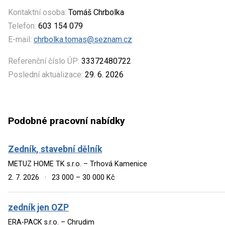
Kontaktní osoba:
Tomáš Chrbolka
Telefon:
603 154 079
E-mail:
chrbolka.tomas@seznam.cz
Referenční číslo ÚP:
33372480722
Poslední aktualizace:
29. 6. 2026
Podobné pracovní nabídky
Zedník, stavební dělník
METUZ HOME TK s.r.o. – Trhová Kamenice
2. 7. 2026
·
23 000 – 30 000 Kč
zedník jen OZP
ERA-PACK s.r.o. – Chrudim