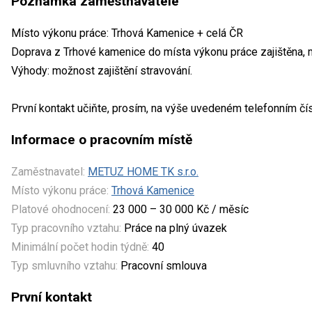
Poznámka zaměstnavatele
Místo výkonu práce: Trhová Kamenice + celá ČR
Doprava z Trhové kamenice do místa výkonu práce zajištěna, m
Výhody: možnost zajištění stravování.
První kontakt učiňte, prosím, na výše uvedeném telefonním čí
Informace o pracovním místě
Zaměstnavatel:
METUZ HOME TK s.r.o.
Místo výkonu práce:
Trhová Kamenice
Platové ohodnocení:
23 000 – 30 000 Kč / měsíc
Typ pracovního vztahu:
Práce na plný úvazek
Minimální počet hodin týdně:
40
Typ smluvního vztahu:
Pracovní smlouva
První kontakt