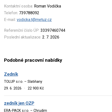
Kontaktní osoba:
Roman Vodička
Telefon:
739788092
E-mail:
vodicka.t@metuz.cz
Referenční číslo ÚP:
33397460744
Poslední aktualizace:
2. 7. 2026
Podobné pracovní nabídky
Zedník
TOLUP s.r.o. – Slatiňany
29. 6. 2026
·
22 900 Kč
zedník jen OZP
ERA-PACK s.r.o. – Chrudim