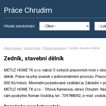
Práce Chrudim
Hledat zaměstnání
Hlavní strana
/
Volná místa
/
Trhová Kamenice
/
Zedník, stavební dělník
Zedník, stavební dělník
METUZ HOME TK s.r.o. nabízí 5 volných pracovních míst v obor
dělník. Práce na plný úvazek v jednosměnném provozu. Prac
000 Kč/měsíc. Minimální požadované vzdělání je Základní + pr
METUZ HOME TK s.r.o. - Trhová Kamenice, okres Chrudim. Nás
vám poskytne Roman Vodička, tel.: 739788092, e-mail: vodick